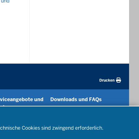
 und
Drucken
viceangebote und
Downloads und FAQs
ratung
Für Ausbildungsschulen
aatsprüfungen
Für die ZfsL
Für
alitätssicherung
chnische Cookies sind zwingend erforderlich.
Lehramtsanwärterinnen und -
formationstechnik
anwärter
ratung und Begleitung -