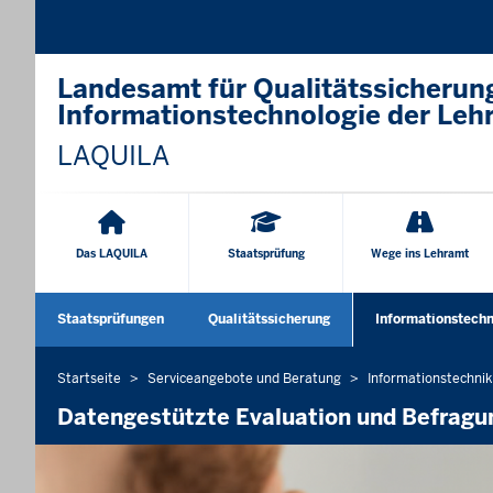
Landesamt für Qualitätssicherun
Informationstechnologie der Leh
LAQUILA
Hauptnavigation
Das LAQUILA
Staatsprüfung
Wege ins Lehramt
Sekundärmenü
Staatsprüfungen
Qualitätssicherung
Informationstechn
Untermenü öffnen
Untermenü öffn
Startseite
Serviceangebote und Beratung
Informationstechnik
Sie
befinden
Datengestützte Evaluation und Befrag
sich
hier