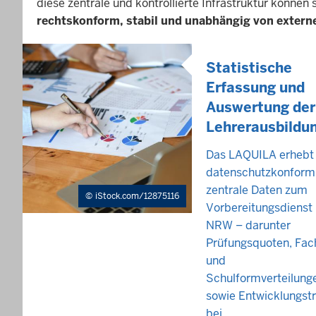
diese zentrale und kontrollierte Infrastruktur könn
rechtskonform, stabil und unabhängig von extern
Statistische
Erfassung und
Auswertung der
Lehrerausbildu
Das LAQUILA erhebt
datenschutzkonform
zentrale Daten zum
iStock.com/12875116
Vorbereitungsdienst 
NRW – darunter
Prüfungsquoten, Fac
und
Schulformverteilung
sowie Entwicklungst
bei