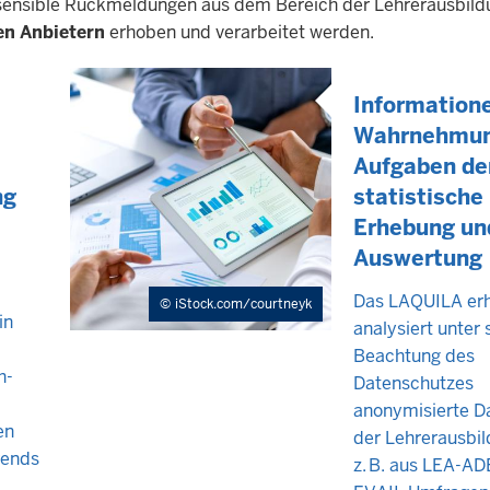
en sensible Rückmeldungen aus dem Bereich der Lehrerausbild
en Anbietern
erhoben und verarbeitet werden.
Information
Wahrnehmun
Aufgaben de
ng
statistische
Erhebung un
Auswertung
Das LAQUILA er
iStock.com/courtneyk
in
analysiert unter 
Beachtung des
h-
Datenschutzes
anonymisierte D
en
der Lehrerausbi
rends
z. B. aus LEA-AD