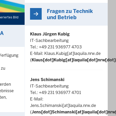
Fragen zu Technik
und Betrieb
eriertes Bild
LA
Klaus Jürgen Kubig
IT-Sachbearbeitung
Tel.: +49 231 936977 4703
E-Mail:
Klaus.Kubig
[at]
laquila.nrw.de
Verfügung
(
Klaus[dot]Kubig[at]laquila[dot]nrw[dot
 zu
Jens Schimanski
werden
IT-Sachbearbeitung
ebnisse
Tel.: +49 231 936977 4701
ten,
E-Mail:
Jens.Schimanski
[at]
laquila.nrw.de
(
Jens[dot]Schimanski[at]laquila[dot]nrw