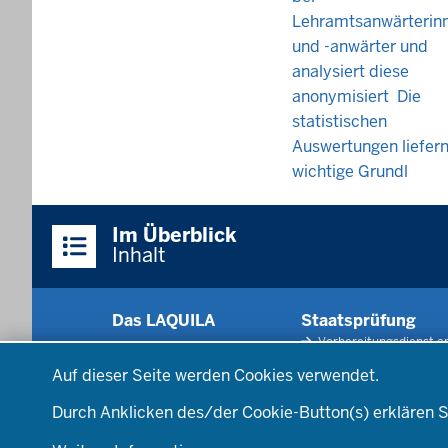
Lehramtsanwärterin
und -anwärter und
analysiert diese
anonymisiert Die
statistischen
Auswertungen liefern
wichtige Grundl
Im Überblick
Inhalt
Das LAQUILA
Staatsprüfung
Vorbereitungsdienst a
Aktuelles
Datenschutzeinstellungen
Schule und ZfsL
Über uns
Auf dieser Seite werden Cookies verwendet.
Staatsprüfung und
Stellenangebote
Prüfungstag
Durch Anklicken des/der Cookie-Button(s) erklären S
Organisation
Justiziariat