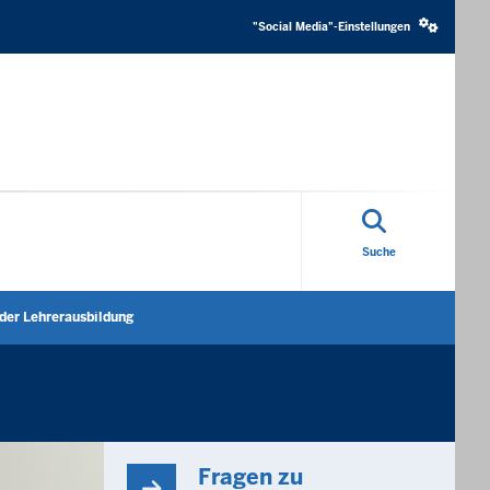
Social
media
"Social Media"-Einstellungen
settings
block
Suche
der Lehrerausbildung
nen
Untermenü öffnen
Fragen zu