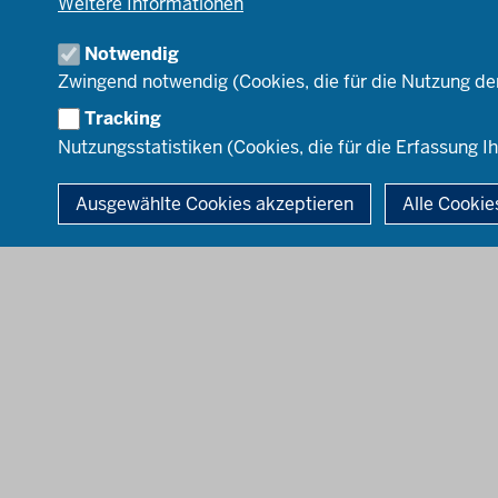
Weitere Informationen
Qualitätssicherung
Zentrale
Notwendig
Hinweisgeberstelle
Zwingend notwendig (Cookies, die für die Nutzung de
Tracking
Nutzungsstatistiken (Cookies, die für die Erfassung Ih
© 2026 Landesamt für Qualitätssicherung und Informationstechnolo
Ausgewählte Cookies akzeptieren
Alle Cookie