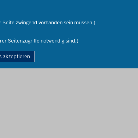
Ländern
Informationssicherheit und
Wege
Datenschutz
Pr
Lehr
r Seite zwingend vorhanden sein müssen.)
rer Seitenzugriffe notwendig sind.)
gie der Lehrerausbildung
Fußzeile
s akzeptieren