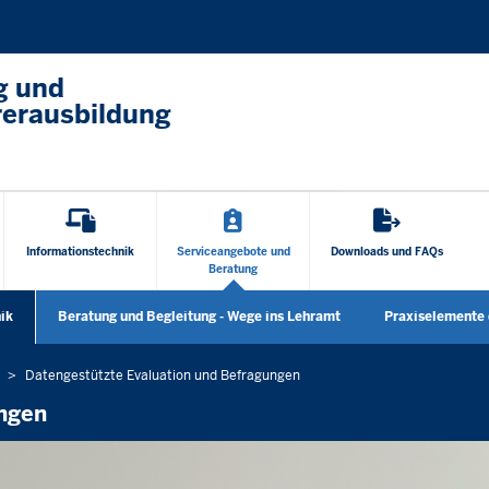
Direkt zum Inhalt
g und
rerausbildung
Informationstechnik
Serviceangebote und
Downloads und FAQs
Beratung
ik
Beratung und Begleitung - Wege ins Lehramt
Praxiselemente 
en
Untermenü öffnen
Untermenü öff
Datengestützte Evaluation und Befragungen
ungen