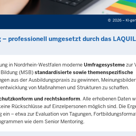
©
2026 – KI-gen
g – professionell umgesetzt durch das LAQUI
ldung in Nordrhein-Westfalen moderne
Umfragesysteme
zur 
d Bildung (MSB)
standardisierte sowie themenspezifische
ungen aus der Ausbildungspraxis zu gewinnen, Meinungsbilder
rentwicklung von Maßnahmen und Strukturen zu schaffen.
chutzkonform und rechtskonform
. Alle erhobenen Daten 
keine Rückschlüsse auf Einzelpersonen möglich sind. Die Erg
ung ein – etwa zur Evaluation von Tagungen, Fortbildungsforma
rogrammen wie dem Senior Mentoring.