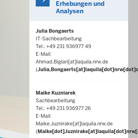
Erhebungen und
Analysen
Julia Bongaerts
IT-Sachbearbeitung
Tel.: +49 231 936977 49
E-Mail:
Ahmad.Biglari
[at]
laquila.nrw.de
(
Julia,Bongaerts[at]laquila[dot]nrw[dot]
Maike Kuzniarek
Sachbearbeitung
Tel.: +49 231 936977 26
E-Mail:
Maike.Juznirake
[at]
laquila.nrw.de
(
Maike[dot]Juznirake[at]laquila[dot]nrw