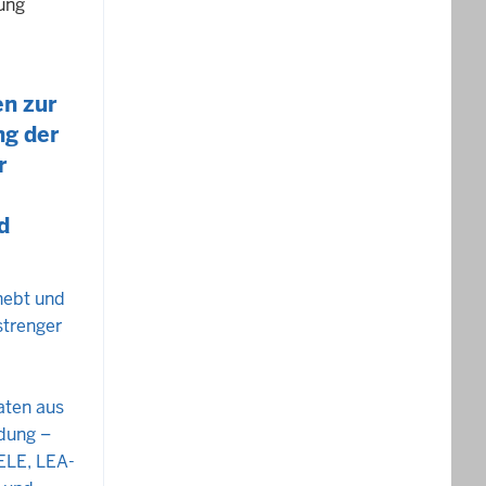
ung
en zur
g der
r
d
hebt und
strenger
aten aus
ldung –
ELE, LEA-