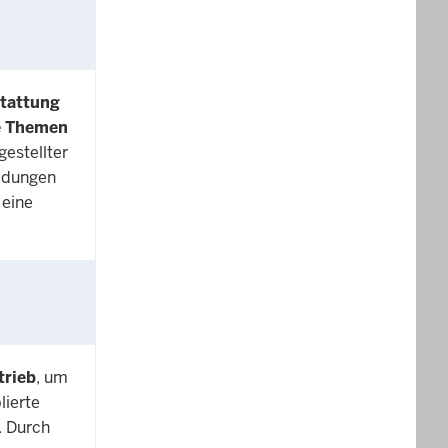
stattung
e Themen
estellter
eldungen
 eine
trieb
, um
lierte
. Durch