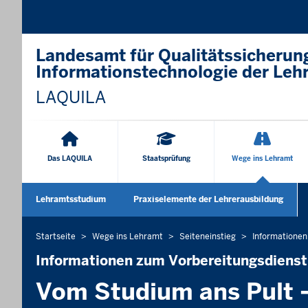
Landesamt für Qualitätssicherun
Informationstechnologie der Leh
LAQUILA
Hauptnavigation
Das LAQUILA
Staatsprüfung
Wege ins Lehramt
Sekundärmenü
Lehramtsstudium
Praxiselemente der Lehrerausbildung
Untermenü öffnen
U
Startseite
Wege ins Lehramt
Seiteneinstieg
Informationen
Sie
befinden
Informationen zum Vorbereitungsdienst
sich
Vom Studium ans Pult –
hier