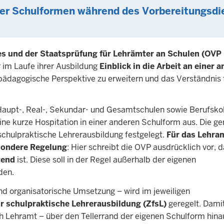
er Schulformen während des Vorbereitungsdi
es und der Staatsprüfung für Lehrämter an Schulen (OV
 im Laufe ihrer Ausbildung
Einblick in die Arbeit an einer 
ie pädagogische Perspektive zu erweitern und das Verständnis 
Haupt-, Real-, Sekundar- und Gesamtschulen sowie Berufskol
eine kurze Hospitation in einer anderen Schulform aus. Die g
schulpraktische Lehrerausbildung festgelegt.
Für das Lehra
ondere Regelung
: Hier schreibt die OVP ausdrücklich vor, 
tend
ist. Diese soll in der Regel außerhalb der eigenen
den.
und organisatorische Umsetzung – wird im jeweiligen
r schulpraktische Lehrerausbildung (ZfsL)
geregelt. Damit 
ch Lehramt – über den Tellerrand der eigenen Schulform hina