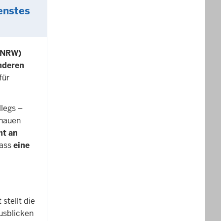
enstes
P NRW)
anderen
für
legs –
enauen
mt an
dass
eine
stellt die
usblicken