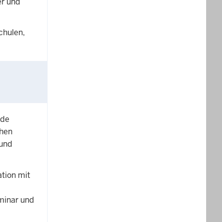
er und
chulen,
nde
chen
und
tion mit
minar und