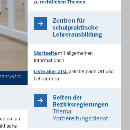
zu
rechtlichen Themen
Zentren für
schulpraktische
Lehrerausbildung
Startseite
mit allgemeinen
Informationen
Liste aller ZfsL
gelistet nach Ort und
om/PonyWang
Lehrämtern
Seiten der
Bezirksregierungen
Thema:
Vorbereitungsdienst
studium an
aktische