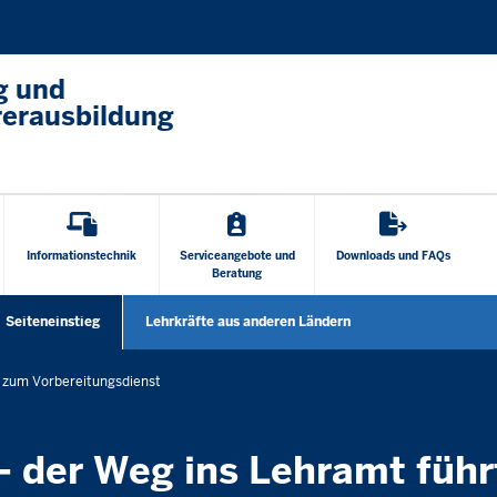
Direkt zum Inhalt
g und
rerausbildung
Informationstechnik
Serviceangebote und
Downloads und FAQs
Beratung
Seiteneinstieg
Lehrkräfte aus anderen Ländern
ntermenü öffnen
Untermenü öffnen
 zum Vorbereitungsdienst
 der Weg ins Lehramt führ