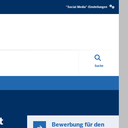
Social
media
"Social Media"-Einstellungen
settings
block
Suche
t
Bewerbung für den