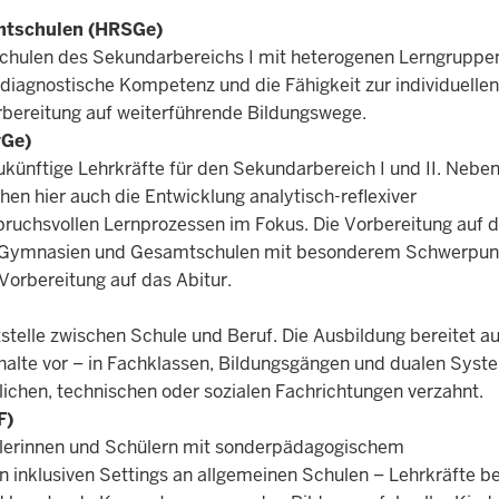
amtschulen (HRSGe)
n Schulen des Sekundarbereichs I mit heterogenen Lerngruppe
 diagnostische Kompetenz und die Fähigkeit zur individuellen
orbereitung auf weiterführende Bildungswege.
yGe)
ukünftige Lehrkräfte für den Sekundarbereich I und II. Nebe
hen hier auch die Entwicklung analytisch-reflexiver
uchsvollen Lernprozessen im Fokus. Die Vorbereitung auf 
t an Gymnasien und Gesamtschulen mit besonderem Schwerpun
orbereitung auf das Abitur.
stelle zwischen Schule und Beruf. Die Ausbildung bereitet au
nhalte vor – in Fachklassen, Bildungsgängen und dualen Syst
lichen, technischen oder sozialen Fachrichtungen verzahnt.
F)
chülerinnen und Schülern mit sonderpädagogischem
n inklusiven Settings an allgemeinen Schulen – Lehrkräfte b