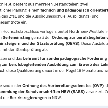
chließt, besteht aus mehreren Bestandteilen: zwei
ftlicher Planung, einem
fachlich und pädagogisch orientier
 das ZfsL und die Ausbildungsschule. Ausbildungs- und
Gesamtnote ein.
n Hochschulabschluss verfügen, bietet Nordrhein-Westfalen 
m Seiteneinstieg
gemäß der
Ordnung zur berufsbegleiten
einsteigern und der Staatsprüfung (OBAS)
. Diese Ausbildu
ls mit der Staatsprüfung ab.
itzen und das
Lehramt für sonderpädagogische Förderung
 zur berufsbegleitenden Ausbildung zum Erwerb des Leh
uch diese Qualifizierung dauert in der Regel 18 Monate und w
e sind in der
Ordnung des Vorbereitungsdienstes (OVP)
, 
Sammlung der Schulvorschriften NRW (BASS)
verankert. Z
nd die
Bezirksregierungen
in NRW.