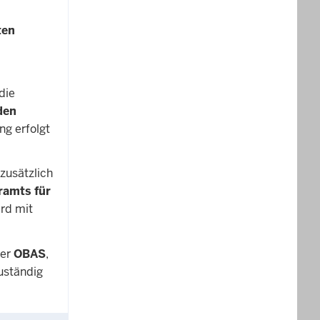
ten
die
den
ng erfolgt
zusätzlich
ramts für
ird mit
der
OBAS
,
uständig