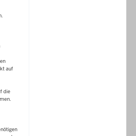
n.
n
den
kt auf
f die
emen.
enötigen