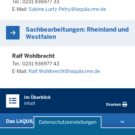
Tel.: 0231 936977 33
E-Mail:
Sabine.Lurtz-Petry@laquila.nrw.de
Sachbearbeitungen: Rheinland und
Westfalen
Ralf Wohlbrecht
Tel.: 0231 936977 43
E-Mail:
Ralf.Wohlbrecht@laquila.nrw.de
Im Überblick
Inhalt
Drucken
Das LAQUILA
Datenschutzeinstellungen
Datenschutzeinstellungen
Aktuelles