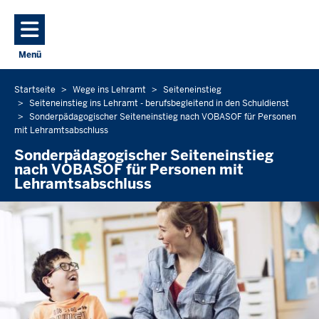
Direkt zum Inhalt
Menü
Navigation aktivieren/deaktivieren: Hauptmenü
Startseite
Wege ins Lehramt
Seiteneinstieg
Sie
Seiteneinstieg ins Lehramt - berufsbegleitend in den Schuldienst
befinden
Sonderpädagogischer Seiteneinstieg nach VOBASOF für Personen
sich
mit Lehramtsabschluss
hier
Sonderpädagogischer Seiteneinstieg
nach VOBASOF für Personen mit
Lehramtsabschluss