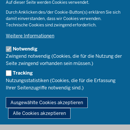
Auf dieser Seite werden Cookies verwendet.
Staatsprüfung
Über uns
Durch Anklicken des/der Cookie-Button(s) erklären Sie sich
Stellenangebote
Vorbereitungsdienst an Schule und ZfsL
damit einverstanden, dass wir Cookies verwenden.
Wege ins Lehramt
Organisation
Staatsprüfung und Prüfungstag
Technische Cookies sind zwingend erforderlich.
Justiziariat
Lehramtsstudium
Weitere Informationen
Informationstechnik
Qualitätssicherung
Praxiselemente der Lehrerausbildung
Zentrale Hinweisgeberstelle
Seiteneinstieg
Notwendig
Bereitstellung von IT-Ausstattung
Serviceangebote und Beratung
Lehrkräfte aus anderen Ländern
Zwingend notwendig (Cookies, die für die Nutzung der
Statistik der Lehrerausbildung
Seite zwingend vorhanden sein müssen.)
IT-Lösungen, Webservices und Digitalisierung
Staatsprüfungen
Downloads und FAQs
Informationssicherheit und Datenschutz
Tracking
Qualitätssicherung
Nutzungsstatistiken (Cookies, die für die Erfassung
Informationstechnik
Für Ausbildungsschulen
Ihrer Seitenzugriffe notwendig sind.)
Beratung und Begleitung - Wege ins Lehramt
Für die ZfsL
© 2026 Landesamt für Qualitätssicherung und
Praxiselemente der Lehrerausbildung
Informationstechnologie der Lehrerausbildung
Für Lehramtsanwärterinnen und -anwärter
Ausgewählte Cookies akzeptieren
Für Prüferinnen und -prüfer
Fußzeile
Impressum
Datenschutz
Kontakt
Für Studentinnen und Studenten
Alle Cookies akzeptieren
Für Interessierte am Lehrberuf