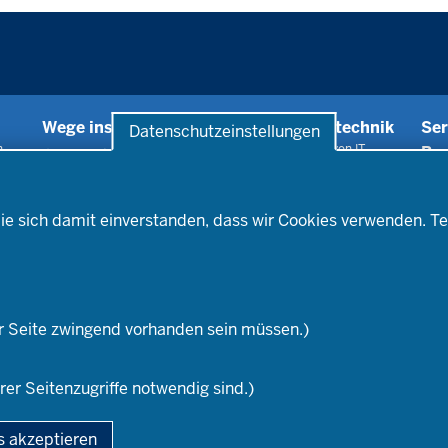
Wege ins Lehramt
Informationstechnik
Ser
Datenschutzeinstellungen
n
Bereitstellung von IT-
Be
Lehramtsstudium
Ausstattung
Praxiselemente der
St
Statistik der
Lehrerausbildung
Qu
Lehrerausbildung
Seiteneinstieg
ie sich damit einverstanden, dass wir Cookies verwenden. Te
IT-Lösungen, Webservices
In
Lehrkräfte aus anderen
und Digitalisierung
Be
Ländern
Informationssicherheit und
Wege
Datenschutz
Pr
Lehr
r Seite zwingend vorhanden sein müssen.)
rer Seitenzugriffe notwendig sind.)
gie der Lehrerausbildung
Fußzeile
s akzeptieren