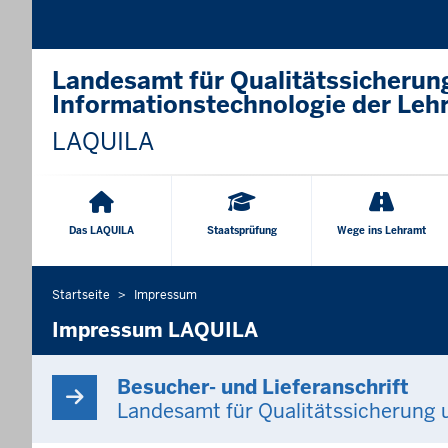
Landesamt für Qualitätssicherun
Informationstechnologie der Leh
LAQUILA
Hauptnavigation
Das LAQUILA
Staatsprüfung
Wege ins Lehramt
Startseite
Impressum
Sie
befinden
Impressum LAQUILA
sich
hier
Besucher- und Lieferanschrift
Landesamt für Qualitätssicherung 