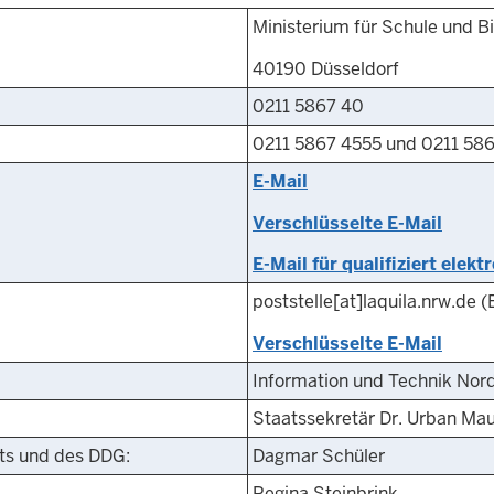
Ministerium für Schule und B
40190 Düsseldorf
0211 5867 40
0211 5867 4555 und 0211 58
E-Mail
Verschlüsselte E-Mail
E-Mail für qualifiziert ele
poststelle
[at]
laquila.nrw.de
(E
Verschlüsselte E-Mail
Information und Technik Nor
Staatssekretär Dr. Urban Ma
hts und des DDG:
Dagmar Schüler
Regina Steinbrink