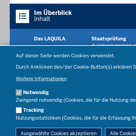
Im Überblick
Inhalt
Das LAQUILA
Staatsprüfung
Vorbereitungsdienst a
Aktuelles
Datenschutzeinstellungen
Schule und ZfsL
Über uns
Auf dieser Seite werden Cookies verwendet.
Staatsprüfung und
Stellenangebote
Prüfungstag
Durch Anklicken des/der Cookie-Button(s) erklären S
Organisation
Justiziariat
Weitere Informationen
Qualitätssicherung
Zentrale
Notwendig
Hinweisgeberstelle
Zwingend notwendig (Cookies, die für die Nutzung de
Tracking
Nutzungsstatistiken (Cookies, die für die Erfassung Ih
© 2026 Landesamt für Qualitätssicherung und Informationstechnolo
Ausgewählte Cookies akzeptieren
Alle Cookie