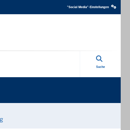
Social
media
"Social Media"-Einstellungen
settings
block
Suche
ng