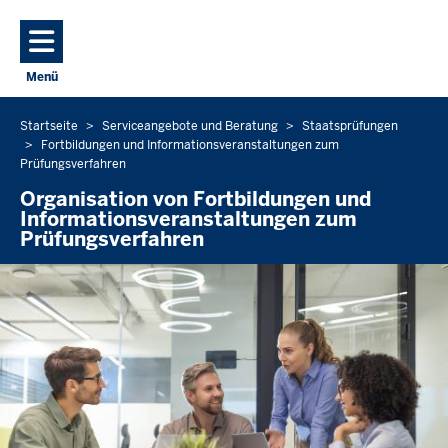
Direkt zum Inhalt
Menü
Navigation aktivieren/deaktivieren: Hauptmenü
Startseite
Serviceangebote und Beratung
Staatsprüfungen
Sie
Fortbildungen und Informationsveranstaltungen zum
befinden
Prüfungsverfahren
sich
Organisation von Fortbildungen und
hier
Informationsveranstaltungen zum
Prüfungsverfahren