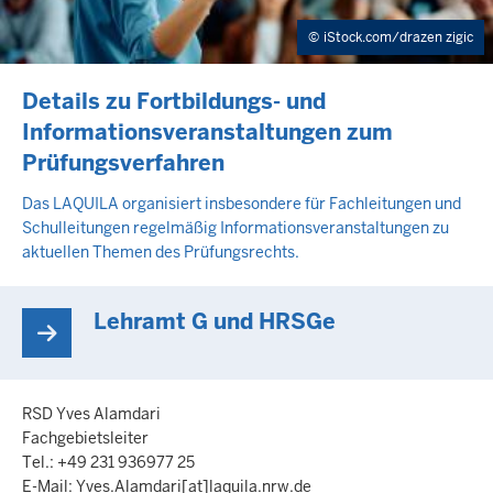
iStock.com/drazen zigic
INHALTSSEITE
Details zu Fortbildungs- und
Informationsveranstaltungen zum
Prüfungsverfahren
Das LAQUILA organisiert insbesondere für Fachleitungen und
Schulleitungen regelmäßig Informationsveranstaltungen zu
aktuellen Themen des Prüfungsrechts.
Lehramt G und HRSGe
RSD Yves Alamdari
Fachgebietsleiter
Tel.: +49 231 936977 25
E-Mail:
Yves.Alamdari
[at]
laquila.nrw.de