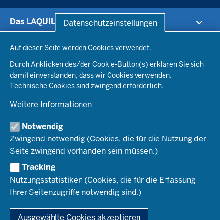
Das LAQUILA
Datenschutzeinstellungen
Datenschutzeinstellungen
Aktuelles
Auf dieser Seite werden Cookies verwendet.
Staatsprüfung
Über uns
Durch Anklicken des/der Cookie-Button(s) erklären Sie sich
Stellenangebote
Vorbereitungsdienst an Schule und ZfsL
damit einverstanden, dass wir Cookies verwenden.
Wege ins Lehramt
Organisation
Staatsprüfung und Prüfungstag
Technische Cookies sind zwingend erforderlich.
Justiziariat
Lehramtsstudium
Weitere Informationen
Informationstechnik
Qualitätssicherung
Praxiselemente der Lehrerausbildung
Zentrale Hinweisgeberstelle
Seiteneinstieg
Notwendig
Bereitstellung von IT-Ausstattung
Serviceangebote und Beratung
Lehrkräfte aus anderen Ländern
Zwingend notwendig (Cookies, die für die Nutzung der
Statistik der Lehrerausbildung
Seite zwingend vorhanden sein müssen.)
IT-Lösungen, Webservices und Digitalisierung
Staatsprüfungen
Downloads und FAQs
Informationssicherheit und Datenschutz
Tracking
Qualitätssicherung
Nutzungsstatistiken (Cookies, die für die Erfassung
Informationstechnik
Für Ausbildungsschulen
Ihrer Seitenzugriffe notwendig sind.)
Beratung und Begleitung - Wege ins Lehramt
Für die ZfsL
© 2026 Landesamt für Qualitätssicherung und
Praxiselemente der Lehrerausbildung
Informationstechnologie der Lehrerausbildung
Für Lehramtsanwärterinnen und -anwärter
Ausgewählte Cookies akzeptieren
Für Prüferinnen und -prüfer
Fußzeile
Impressum
Datenschutz
Kontakt