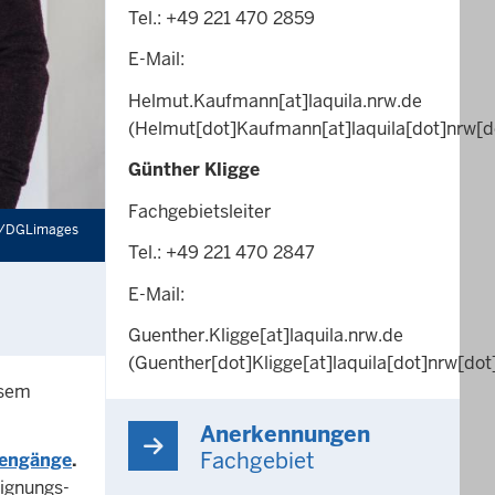
Tel.: +49 221 470 2859
E-Mail:
Helmut.Kaufmann
[at]
laquila.nrw.de
(Helmut[dot]Kaufmann[at]laquila[dot]nrw[d
Günther Kligge
Fachgebietsleiter
m/DGLimages
Tel.: +49 221 470 2847
E-Mail:
Guenther.Kligge
[at]
laquila.nrw.de
(Guenther[dot]Kligge[at]laquila[dot]nrw[dot
esem
Anerkennungen
Fachgebiet
iengänge
.
Eignungs-