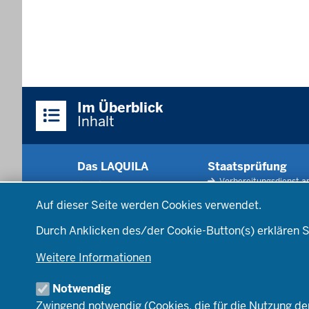
Im Überblick
Inhalt
Das LAQUILA
Staatsprüfung
Vorbereitungsdienst a
Aktuelles
Datenschutzeinstellungen
Schule und ZfsL
Über uns
Auf dieser Seite werden Cookies verwendet.
Staatsprüfung und
Stellenangebote
Prüfungstag
Durch Anklicken des/der Cookie-Button(s) erklären S
Organisation
Justiziariat
Weitere Informationen
Qualitätssicherung
Zentrale
Notwendig
Hinweisgeberstelle
Zwingend notwendig (Cookies, die für die Nutzung de