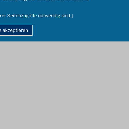
rer Seitenzugriffe notwendig sind.)
gie der Lehrerausbildung
Fußzeile
s akzeptieren