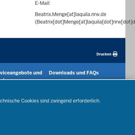
E-Mail:
Beatrix.Menge
[at]
laquila.nrw.de
(Beatrix[dot]Menge[at]laquila[dot]nrw[dot]
Drucken
viceangebote und
Downloads und FAQs
ratung
Für Ausbildungsschulen
aatsprüfungen
Für die ZfsL
Für
alitätssicherung
chnische Cookies sind zwingend erforderlich.
Lehramtsanwärterinnen und -
formationstechnik
anwärter
ratung und Begleitung -
Für Prüferinnen und -prüfer
 ins Lehramt
Für Studentinnen und
axiselemente der
Studenten
erausbildung
Für Interessierte am