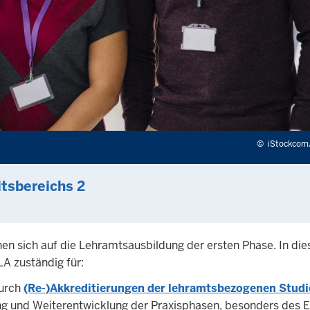
©
iStockco
tsbereichs 2
n sich auf die Lehramtsausbildung der ersten Phase. In di
A zuständig für:
durch
(Re-)Akkreditierungen
der lehramtsbezogenen Stud
ung und Weiterentwicklung der Praxisphasen, besonders des 