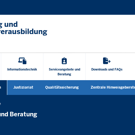
Direkt zum Inhalt
g und
rerausbildung
Informationstechnik
Serviceangebote und
Downloads und FAQs
Beratung
n
Justiziariat
Qualitätssicherung
Zentrale Hinweisgeberste
Untermenü öffnen
e
und Beratung