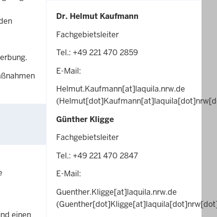
Dr. Helmut Kaufmann
 den
Fachgebietsleiter
Tel.: +49 221 470 2859
werbung.
E-Mail:
 Maßnahmen
Helmut.Kaufmann
[at]
laquila.nrw.de
(Helmut[dot]Kaufmann[at]laquila[dot]nrw[d
Günther Kligge
Fachgebietsleiter
Tel.: +49 221 470 2847
e
E-Mail:
Guenther.Kligge
[at]
laquila.nrw.de
(Guenther[dot]Kligge[at]laquila[dot]nrw[dot
und einen