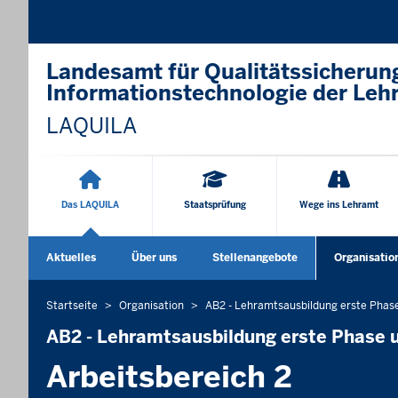
Landesamt für Qualitätssicherun
Informationstechnologie der Leh
LAQUILA
Hauptnavigation
Das LAQUILA
Staatsprüfung
Wege ins Lehramt
Sekundärmenü
Aktuelles
Über uns
Stellenangebote
Organisatio
Startseite
Organisation
AB2 - Lehramtsausbildung erste Phas
Sie
befinden
AB2 - Lehramtsausbildung erste Phase 
sich
Arbeitsbereich 2
hier