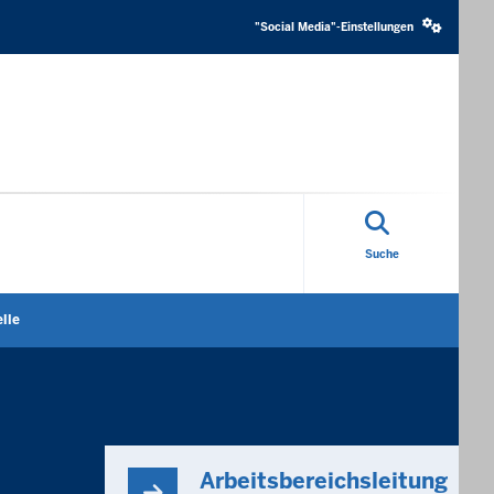
Social
media
"Social Media"-Einstellungen
settings
block
Suche
lle
Arbeitsbereichsleitung