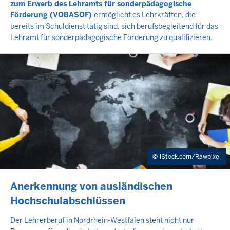
zum Erwerb des Lehramts für sonderpädagogische
Förderung (VOBASOF)
ermöglicht es Lehrkräften, die
bereits im Schuldienst tätig sind, sich berufsbegleitend für das
Lehramt für sonderpädagogische Förderung zu qualifizieren.
iStock.com/Rawpixel
INHALTSSEITE
Anerkennung von ausländischen
Hochschulabschlüssen
Der Lehrerberuf in Nordrhein-Westfalen steht nicht nur