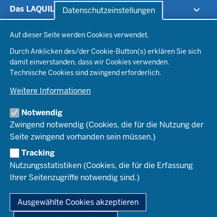
Das LAQUILA
Datenschutzeinstellungen
Datenschutzeinstellungen
Aktuelles
Auf dieser Seite werden Cookies verwendet.
Staatsprüfung
Über uns
Durch Anklicken des/der Cookie-Button(s) erklären Sie sich
Stellenangebote
Vorbereitungsdienst an Schule und ZfsL
damit einverstanden, dass wir Cookies verwenden.
Wege ins Lehramt
Organisation
Staatsprüfung und Prüfungstag
Technische Cookies sind zwingend erforderlich.
Justiziariat
Lehramtsstudium
Weitere Informationen
Informationstechnik
Qualitätssicherung
Praxiselemente der Lehrerausbildung
Zentrale Hinweisgeberstelle
Seiteneinstieg
Notwendig
Bereitstellung von IT-Ausstattung
Serviceangebote und Beratung
Lehrkräfte aus anderen Ländern
Zwingend notwendig (Cookies, die für die Nutzung der
Statistik der Lehrerausbildung
Seite zwingend vorhanden sein müssen.)
IT-Lösungen, Webservices und Digitalisierung
Staatsprüfungen
Downloads und FAQs
Informationssicherheit und Datenschutz
Tracking
Qualitätssicherung
Nutzungsstatistiken (Cookies, die für die Erfassung
Informationstechnik
Für Ausbildungsschulen
Ihrer Seitenzugriffe notwendig sind.)
Beratung und Begleitung - Wege ins Lehramt
Für die ZfsL
© 2026 Landesamt für Qualitätssicherung und
Praxiselemente der Lehrerausbildung
Informationstechnologie der Lehrerausbildung
Für Lehramtsanwärterinnen und -anwärter
Ausgewählte Cookies akzeptieren
Für Prüferinnen und -prüfer
Fußzeile
Impressum
Datenschutz
Kontakt
Für Studentinnen und Studenten