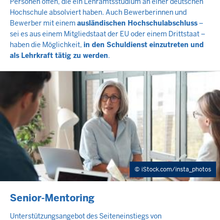
Personen offen, die ein Lehramtsstudium an einer deutschen
Hochschule absolviert haben. Auch Bewerberinnen und
Bewerber mit einem
ausländischen Hochschulabschluss
–
sei es aus einem Mitgliedstaat der EU oder einem Drittstaat –
haben die Möglichkeit,
in den Schuldienst einzutreten und
als Lehrkraft tätig zu werden
.
iStock.com/insta_photos
INHALTSSEITE
Senior-Mentoring
Unterstützungsangebot des Seiteneinstiegs von